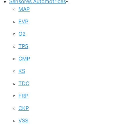
Sensores Automotrices
MAP
EVP
O2
TPS
CMP
KS
TDC
FRP
CKP
VSS