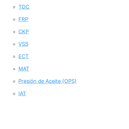
TDC
FRP
CKP
VSS
ECT
MAT
Presión de Aceite (OPS)
IAT