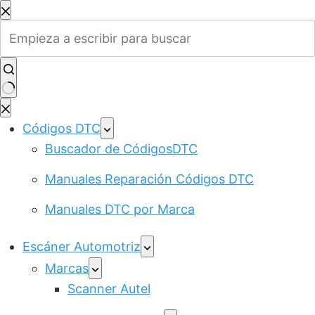
Saltar
al
contenido
Sin
resultados
Códigos DTC
Buscador de CódigosDTC
Manuales Reparación Códigos DTC
Manuales DTC por Marca
Escáner Automotriz
Marcas
Scanner Autel