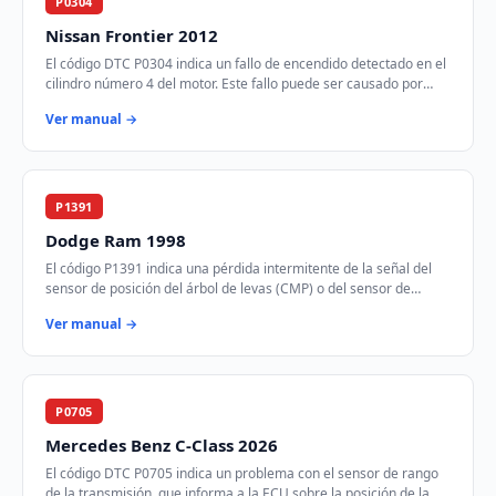
P0304
Nissan Frontier 2012
El código DTC P0304 indica un fallo de encendido detectado en el
cilindro número 4 del motor. Este fallo puede ser causado por
problemas en el sistema de …
Ver manual →
P1391
Dodge Ram 1998
El código P1391 indica una pérdida intermitente de la señal del
sensor de posición del árbol de levas (CMP) o del sensor de
posición del cigüeñal (CKP). E…
Ver manual →
P0705
Mercedes Benz C-Class 2026
El código DTC P0705 indica un problema con el sensor de rango
de la transmisión, que informa a la ECU sobre la posición de la