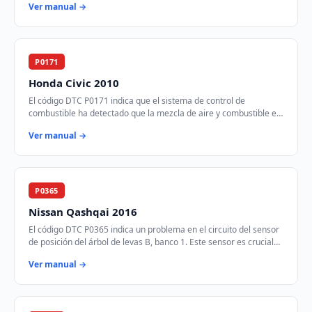
Ver manual →
P0171
Honda Civic 2010
El código DTC P0171 indica que el sistema de control de
combustible ha detectado que la mezcla de aire y combustible es
demasiado pobre en el Banco 1. Est…
Ver manual →
P0365
Nissan Qashqai 2016
El código DTC P0365 indica un problema en el circuito del sensor
de posición del árbol de levas B, banco 1. Este sensor es crucial
para el control del tie…
Ver manual →