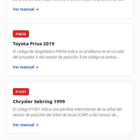
palanca de cambios. Este sen…
Ver manual →
P0658
Toyota Prius 2019
El código de diagnóstico P0658 indica un problema en el circuito
del actuador A del sensor de posición. Este código se activa
cuando el módulo de control …
Ver manual →
P1391
Chrysler Sebring 1999
El código P1391 indica una pérdida intermitente de la señal del
sensor de posición del árbol de levas (CMP) o del sensor de
posición del cigüeñal (CKP). E…
Ver manual →