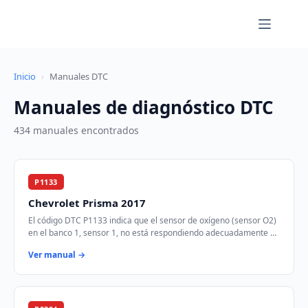
Saltar
al
contenido
Inicio
›
Manuales DTC
Manuales de diagnóstico DTC
434 manuales encontrados
P1133
Chevrolet Prisma 2017
El código DTC P1133 indica que el sensor de oxígeno (sensor O2)
en el banco 1, sensor 1, no está respondiendo adecuadamente a
los cambios en la mezcla air…
Ver manual →