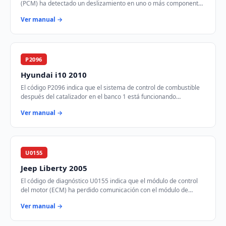
(PCM) ha detectado un deslizamiento en uno o más componentes
de la transmisión. Esto puede…
Ver manual →
P2096
Hyundai i10 2010
El código P2096 indica que el sistema de control de combustible
después del catalizador en el banco 1 está funcionando
demasiado pobre. Esto significa que…
Ver manual →
U0155
Jeep Liberty 2005
El código de diagnóstico U0155 indica que el módulo de control
del motor (ECM) ha perdido comunicación con el módulo de
control de instrumentos (ICM) a tr…
Ver manual →