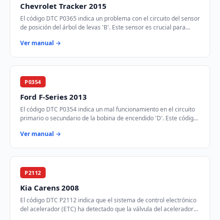
Chevrolet Tracker 2015
El código DTC P0365 indica un problema con el circuito del sensor
de posición del árbol de levas 'B'. Este sensor es crucial para
sincronizar el tiempo de…
Ver manual →
P0354
Ford F-Series 2013
El código DTC P0354 indica un mal funcionamiento en el circuito
primario o secundario de la bobina de encendido 'D'. Este código
se activa cuando el módul…
Ver manual →
P2112
Kia Carens 2008
El código DTC P2112 indica que el sistema de control electrónico
del acelerador (ETC) ha detectado que la válvula del acelerador
está atascada en la posic…