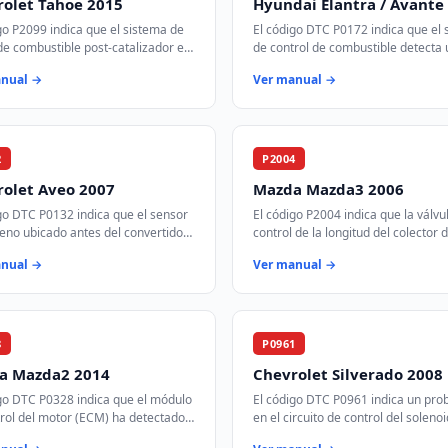
olet Tahoe 2015
Hyundai Elantra / Avante
go P2099 indica que el sistema de
El código DTC P0172 indica que el 
de combustible post-catalizador en
de control de combustible detecta
o 2 está funcionando con una
mezcla de aire-combustible demas
anual →
Ver manual →
demasiado rica. Esto signifi…
rica en el banco 1 del motor. Esto s
2
P2004
rolet Aveo 2007
Mazda Mazda3 2006
go DTC P0132 indica que el sensor
El código P2004 indica que la válvu
eno ubicado antes del convertidor
control de la longitud del colector 
ico en el banco 1 está registrando
admisión está atascada en la posic
anual →
Ver manual →
aje más alto de lo espe…
abierta. Esto afecta la eficiencia d
8
P0961
a Mazda2 2014
Chevrolet Silverado 2008
go DTC P0328 indica que el módulo
El código DTC P0961 indica un pr
rol del motor (ECM) ha detectado
en el circuito de control del soleno
al de voltaje alta del sensor de
presión A de la transmisión. Este