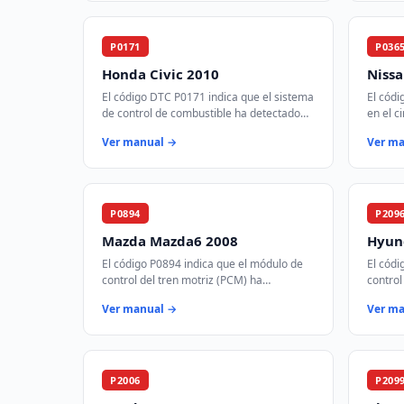
P0171
P036
Honda Civic 2010
Niss
El código DTC P0171 indica que el sistema
El cód
de control de combustible ha detectado
en el c
que la mezcla de aire y combustible es
árbol d
Ver manual →
Ver m
demasiado pobre en el Banco 1. Est…
crucial
P0894
P209
Mazda Mazda6 2008
Hyund
El código P0894 indica que el módulo de
El códi
control del tren motriz (PCM) ha
control
detectado un deslizamiento en uno o más
cataliz
Ver manual →
Ver m
componentes de la transmisión. Esto
funcio
puede…
signifi
P2006
P209