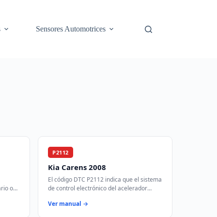
s
Sensores Automotrices
P2112
Kia Carens 2008
El código DTC P2112 indica que el sistema
rio o
de control electrónico del acelerador
do 'D'.
(ETC) ha detectado que la válvula del
Ver manual →
ódul…
acelerador está atascada en la posic…