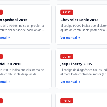
5
P2097
an Qashqai 2016
Chevrolet Sonic 2012
igo DTC P0365 indica un problema
El código P2097 indica que el sist
ircuito del sensor de posición del
ajuste de combustible posterior al
e levas B, banco 1. Este sensor es
catalizador en el banco 1 está
anual →
Ver manual →
 para el control del tie…
funcionando demasiado rico. Esto
significa que …
6
U0155
ai i10 2010
Jeep Liberty 2005
go P2096 indica que el sistema de
El código de diagnóstico U0155 ind
 de combustible después del
el módulo de control del motor (E
ador en el banco 1 está
perdido comunicación con el módu
anual →
Ver manual →
nando demasiado pobre. Esto
control de instrumentos (ICM) a tr
ca que…
9
P0172