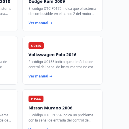
 2010
Dodge Ram 2009
sistema
El código DTC P0175 indica que el sistema
 una
de combustible en el banco 2 del motor
iado
está operando con una mezcla demasiado
Ver manual →
i…
rica. Esto significa que hay demas…
U0155
Volkswagen Polo 2016
la de
El código U0155 indica que el módulo de
de
control del panel de instrumentos no está
ión
recibiendo o enviando datos a través del
Ver manual →
…
bus de comunicación CAN. Esto p…
P1564
Nissan Murano 2006
oblema
El código DTC P1564 indica un problema
ide de
con la señal de entrada del control de
velocidad de crucero. Esto puede deberse