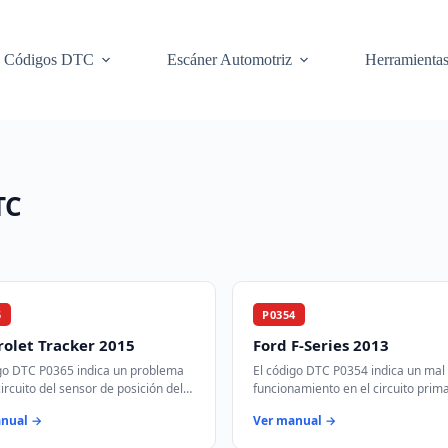
Códigos DTC
Escáner Automotriz
Herramienta
TC
5
P0354
olet Tracker 2015
Ford F-Series 2013
igo DTC P0365 indica un problema
El código DTC P0354 indica un mal
circuito del sensor de posición del
funcionamiento en el circuito prima
e levas 'B'. Este sensor es crucial
secundario de la bobina de encendi
anual →
Ver manual →
ncronizar el tiempo de…
Este código se activa cuando el m