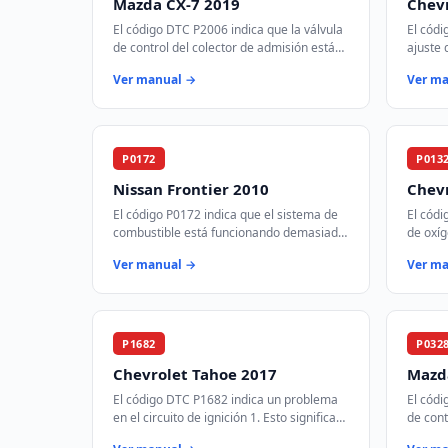
Mazda CX-7 2019
Chevr
El código DTC P2006 indica que la válvula
El códi
de control del colector de admisión está
ajuste 
atascada en la posición cerrada en el
el banc
Ver manual →
Ver m
banco 1. Esto puede afectar el fl…
mezcla 
P0172
P013
Nissan Frontier 2010
Chev
El código P0172 indica que el sistema de
El códi
combustible está funcionando demasiado
de oxíg
rico en el banco 1. Esto significa que hay
catalít
Ver manual →
Ver m
más combustible del necesario e…
un volt
P1682
P032
Chevrolet Tahoe 2017
Mazd
El código DTC P1682 indica un problema
El códi
en el circuito de ignición 1. Esto significa
de cont
que la señal de encendido no está siendo
una señ