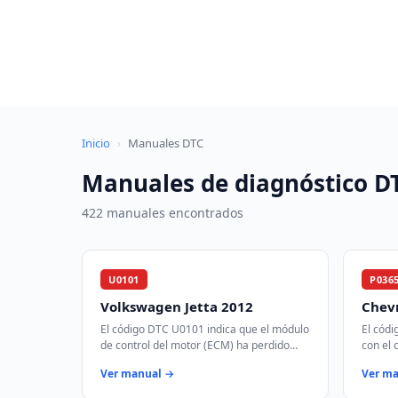
Saltar
al
contenido
Inicio
›
Manuales DTC
Manuales de diagnóstico D
422 manuales encontrados
U0101
P036
Volkswagen Jetta 2012
Chevr
El código DTC U0101 indica que el módulo
El cód
de control del motor (ECM) ha perdido
con el 
comunicación con el módulo de control de
árbol d
Ver manual →
Ver m
transmisión (TCM) a través de la r…
para si