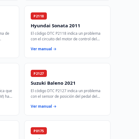
P2118
Hyundai Sonata 2011
ema de
El código DTC P2118 indica un problema
con el circuito del motor de control del
acelerador. Este código se activa cuando
Ver manual →
el módulo de control del tren mot…
P2127
Suzuki Baleno 2021
ica que
El código DTC P2127 indica un problema
CM) ha
con el sensor de posición del pedal del
lo de
acelerador (APP) que está registrando un
Ver manual →
…
voltaje más bajo de lo esperado. E…
P0175